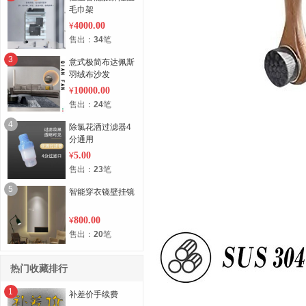
毛巾架
4000.00
¥
售出：
34
笔
3
意式极简布达佩斯
羽绒布沙发
10000.00
¥
售出：
24
笔
4
除氯花洒过滤器4
分通用
5.00
¥
售出：
23
笔
5
智能穿衣镜壁挂镜
800.00
¥
售出：
20
笔
热门收藏排行
1
补差价手续费