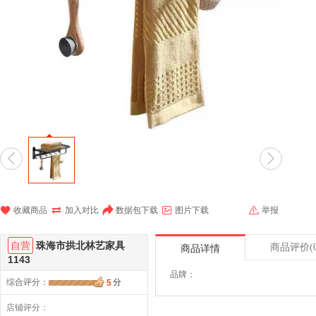







收藏商品
加入对比
数据包下载
图片下载
举报
自营
珠海市拱北林艺家具
商品评价
(
商品详情
1143
品牌：
综合评分
：
分
5
店铺评分：