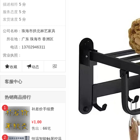
描述相符
5 分
服务态度
5 分
发货速度
5 分
公司名称
：
珠海市拱北林艺家具
所在地
：
广东 珠海市 香洲区
电话
：
13702946311
营业执照
：



收藏
动态
客服中心
热销商品排行
1
补差价手续费
1.00
¥
售出：
66
笔
2
恒温智能触屏控温