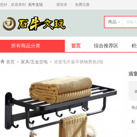
您好，欢迎来到
石牛文玩
请登录
免费注册
商品
所有商品分类
首页
综合推荐区
积

首页
>
家具/五金交电
>
浴室毛巾架不锈钢黑色2组
浴
商
配