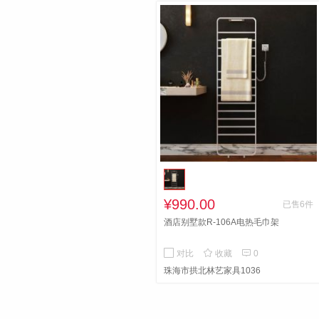
¥990.00
已售6件
酒店别墅款R-106A电热毛巾架


对比
收藏
0
珠海市拱北林艺家具1036