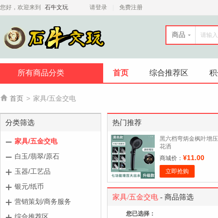
您好，欢迎来到
石牛文玩
请登录
免费注册
商品
所有商品分类
首页
综合推荐区
积

首页
>
家具/五金交电
分类筛选
热门推荐
黑六档弯炳金枫叶增压
家具/五金交电
花洒
白玉/翡翠/原石
¥11.00
商城价：
玉器/工艺品
立即抢购
银元/纸币
家具/五金交电
- 商品筛选
营销策划/商务服务
您已选择：
综合推荐区