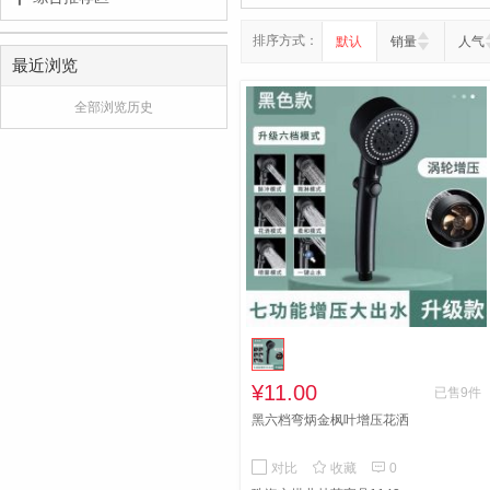
排序方式：
默认
销量
人气
最近浏览
全部浏览历史
¥11.00
已售9件
黑六档弯炳金枫叶增压花洒


对比
收藏
0