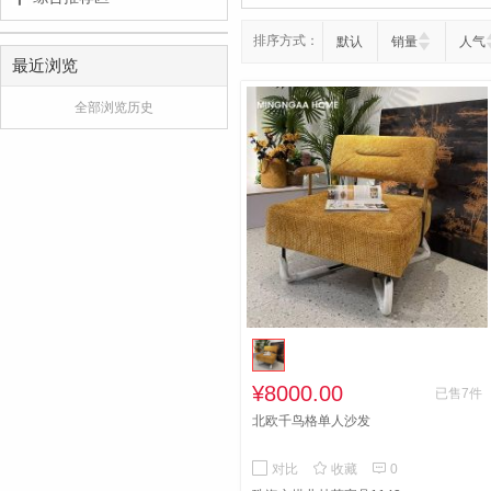
排序方式：
默认
销量
人气
最近浏览
全部浏览历史
¥8000.00
已售7件
北欧千鸟格单人沙发


对比
收藏
0