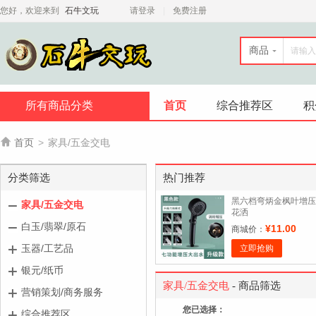
您好，欢迎来到
石牛文玩
请登录
免费注册
商品
所有商品分类
首页
综合推荐区
积

首页
>
家具/五金交电
分类筛选
热门推荐
黑六档弯炳金枫叶增压
家具/五金交电
花洒
白玉/翡翠/原石
¥11.00
商城价：
玉器/工艺品
立即抢购
银元/纸币
家具/五金交电
- 商品筛选
营销策划/商务服务
您已选择：
综合推荐区